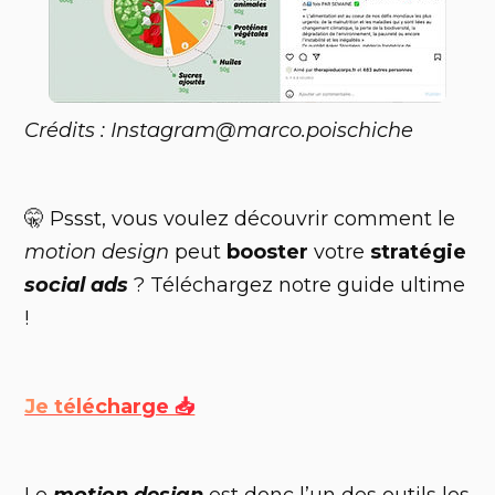
Crédits : Instagram@marco.poischiche
🤫 Pssst, vous voulez découvrir comment le
motion design
peut
booster
votre
stratégie
social ads
? Téléchargez notre guide ultime
!
Je télécharge 📥
Le
motion design
est donc l’un des outils les