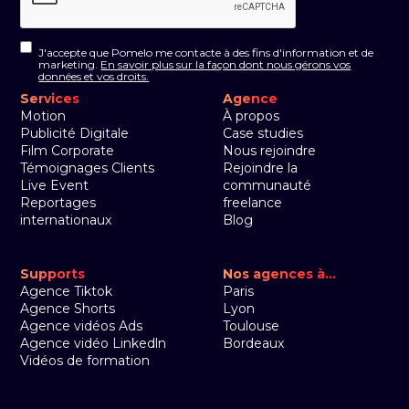
J'accepte que Pomelo me contacte à des fins d'information et de
marketing.
En savoir plus sur la façon dont nous gérons vos
données et vos droits.
Services
Agence
Motion
À propos
Publicité Digitale
Case studies
Film Corporate
Nous rejoindre
Témoignages Clients
Rejoindre la
Live Event
communauté
Reportages
freelance
internationaux
Blog
Supports
Nos agences à...
Agence Tiktok
Paris
Agence Shorts
Lyon
Agence vidéos Ads
Toulouse
Agence vidéo Linkedln
Bordeaux
Vidéos de formation