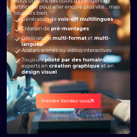
Nous utilisons des outils d’intelligence
artificielle pour aller encore plus vite… mais
toujours bien.
Génération de
voix-off multilingues
Création de
pré-montages
Déclinaisons
multi-format
et
multi-
langues
Avatars animés ou vidéos interactives
Toujours
piloté par des humains
,
experts en
création graphique
et en
design visuel
Prendre Rendez-vous