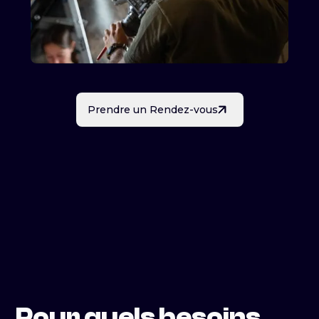
prochaine
stratégie digitale
.
Ce format est idéal pour vos projets de
communication institutionnelle
, vos actions de
communication interne
ou pour des
événements hybrides qui s’adressent à des
publics diversifiés.
Prendre un Rendez-vous
Pour quels besoins