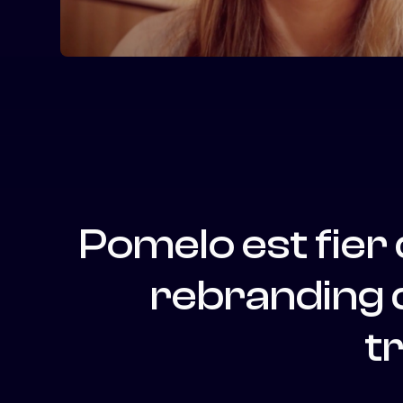
Pomelo
est
fier
rebranding
t