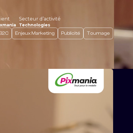
lient
Secteur d’activité
ixmania
Technologies
B2C
Enjeux Marketing
Publicité
Tournage