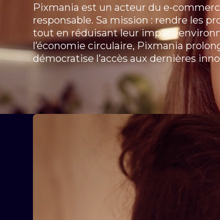
Pixmania est un acteur du e-commerc
responsable. Sa mission : rendre les pr
tout en réduisant leur impact enviro
l’économie circulaire, Pixmania prolong
démocratise l’accès aux dernières inno