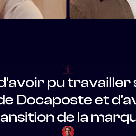
d'avoir
pu
travailler
de
Docaposte
et
d'a
ransition
de
la
marqu