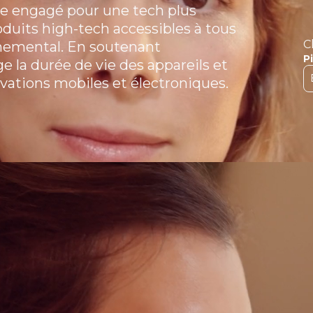
e engagé pour une tech plus
oduits high-tech accessibles à tous
C
nnemental. En soutenant
P
e la durée de vie des appareils et
vations mobiles et électroniques.