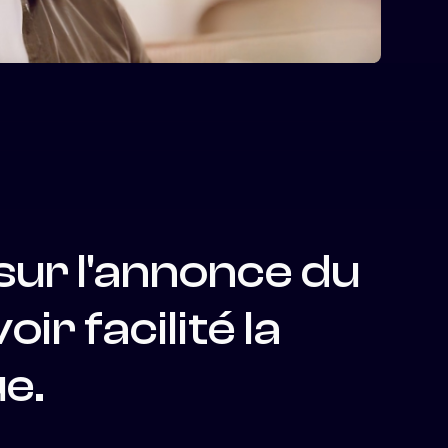
sur
l'annonce
du
voir
facilité
la
e.