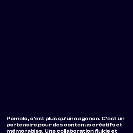
Emmaüs International
Live
Enjeux Internes
B2B
Magellan Partners
Interview
Enjeux Internes
B2B
Pomelo, c’est plus qu’une agence. C’est un
partenaire pour des contenus créatifs et
mémorables. Une collaboration fluide et