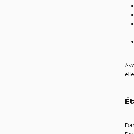
Ave
ell
Ét
Dan