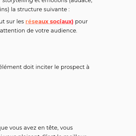
er
storytelling
et émotions (audace,
s) la structure suivante :
ut sur les
réseaux sociaux)
pour
attention de votre audience.
lément doit inciter le prospect à
 que vous avez en tête, vous