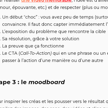
r réaliser
une vidéo mémorable
, l’idée est d'alli
our, épouvante, etc.) et de respecter (plus ou moin
Un début “choc” : vous avez peu de temps (surto
convaincre. Il faut donc capter immédiatement l’
L’exposition du problème que rencontre la cible
Sa résolution, grâce à votre solution
La preuve que ça fonctionne
Le CTA (
Call-To-Action)
qui en une phrase ou un é
passer à l’action d’une manière ou d’une autre
ape 3 : le
moodboard
r inspirer les créas et les pousser vers le résultat