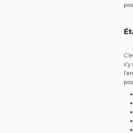
pos
Ét
C’e
s’y
l’e
pos