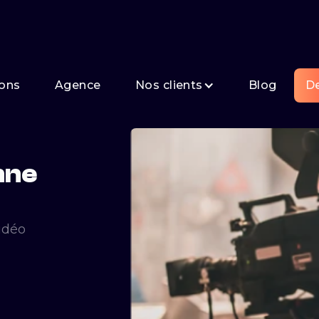
ions
Agence
Nos clients
Blog
De
nne
idéo