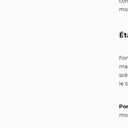
com
moy
Ét
For
mai
scè
le
Po
mon