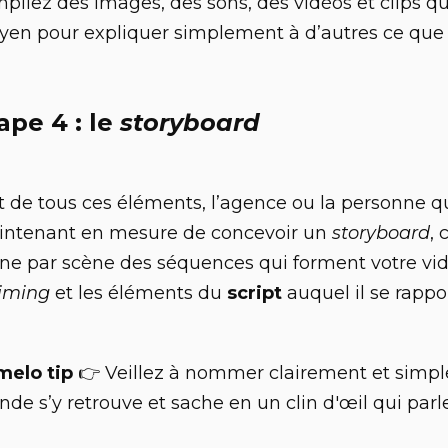
pilez des images, des sons, des vidéos et clips qui
en pour expliquer simplement à d’autres ce que
ape 4 : le
storyboard
t de tous ces éléments, l’agence ou la personne qu
ntenant en mesure de concevoir un
storyboard
, 
ne par scène des séquences qui forment votre vi
timing
et les éléments du
script
auquel il se rappo
melo tip
👉 Veillez à nommer clairement et simpl
de s’y retrouve et sache en un clin d'œil qui parle