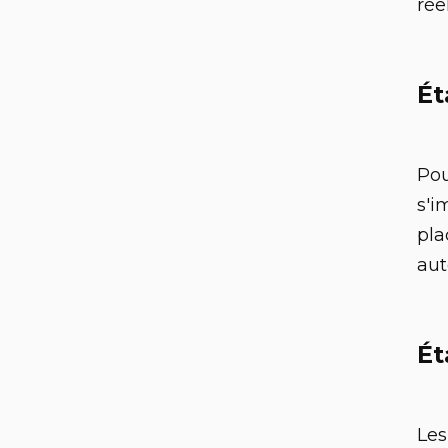
rée
Ét
Pou
s'i
pla
aut
Ét
Les