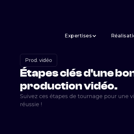
Expertises
Réalisat
Prod. vidéo
Étapes clés d'une bo
production vidéo.
Suivez ces étapes de tournage pour une v
réussie !