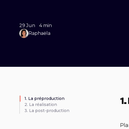
29 Jun
4 min
Raphaëla
1. La préproduction
1
2. La réalisation
3. La post-production
Pla