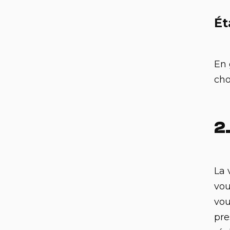
Ét
En 
cho
2.
La 
vou
vou
pre