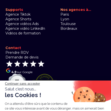
Supports
Nos agences à...
Agence Tiktok
Paris
Agence Shorts
Lyon
Agence vidéos Ads
Toulouse
Agence vidéo Linkedln
Bordeaux
Vidéos de formation
Contact
Prendre RDV
Demande de devis
4.9
sur Google
Continuer sans accepter
Salut c'est nous...
les Cookies !
On a attendu d'être sûrs que le contenu de
ce site vous intéresse avant de vous déranger, mais on aimerait bien