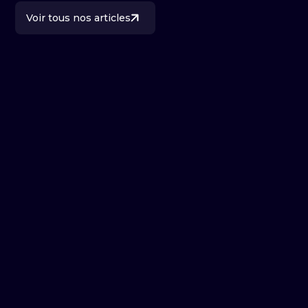
Voir tous nos articles
Marque employeur
Pourquoi investir dans une vidéo
marque employeur ?
Olivia
29 Jun
6 min