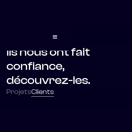
Ils nous ont fait
confiance,
découvrez-les.
Projets
Clients
Arcascience
ArcaScience, expert en IA pour l’industrie
pharmaceutique, a collaboré avec Pomelo pour
simplifier la présentation de son produit auprès