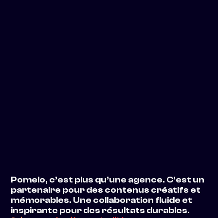
Motion design
Améliorez votre communication
interne avec le motion design
Raphaëla
29 Jun
6 min
Pomelo, c’est plus qu’une agence. C’est un
partenaire pour des contenus créatifs et
mémorables. Une collaboration fluide et
inspirante pour des résultats durables.