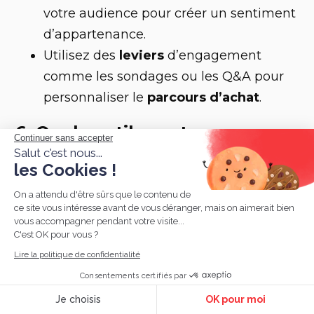
votre audience pour créer un sentiment
d’appartenance.
Utilisez des
leviers
d’engagement
comme les sondages ou les Q&A pour
personnaliser le
parcours d’achat
.
6. Quels outils sont
Continuer sans accepter
nécessaires pour une
Salut c'est nous...
les Cookies !
captation live réussie ?
On a attendu d'être sûrs que le contenu de
Pour garantir une
retransmission
fluide et
ce site vous intéresse avant de vous déranger, mais on aimerait bien
vous accompagner pendant votre visite...
professionnelle, voici les équipements
C'est OK pour vous ?
essentiels :
Lire la politique de confidentialité
Caméras haute définition
pour une
Consentements certifiés par
qualité audiovisuelle optimale.
Je choisis
OK pour moi