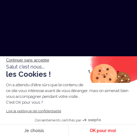
Continuer sans accepter
Salut c'est nous...
les Cookies !
On a attendu d'être sûrs que le contenu de
ce site vous intéresse avant de vous déranger, mais on aimerait bien
Srat. digitale
vous accompagner pendant votre visite...
Comment intégrer l’IA dans sa
C'est OK pour vous ?
stratégie social media ?
Lire la politique de confidentialité
Marion
29 Jun
6 minutes
Consentements certifiés par
Je choisis
OK pour moi