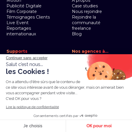
Motion
À propos
Publicité Digitale
Case studies
Film Corporate
Nous rejoindre
Témoignages Clients
Rejoindre la
Live Event
communauté
Reportages
freelance
internationaux
Blog
Supports
Nos agences à...
Agence Tiktok
Paris
Continuer sans accepter
Agence Shorts
Lyon
Salut c'est nous...
Agence vidéos Ads
Toulouse
les Cookies !
Agence vidéo Linkedln
Bordeaux
Vidéos de formation
On a attendu d'être sûrs que le contenu de
ce site vous intéresse avant de vous déranger, mais on aimerait bien
vous accompagner pendant votre visite...
Contact
C'est OK pour vous ?
Prendre RDV
Lire la politique de confidentialité
Demande de devis
Consentements certifiés par
4.9
sur Google
Je choisis
OK pour moi