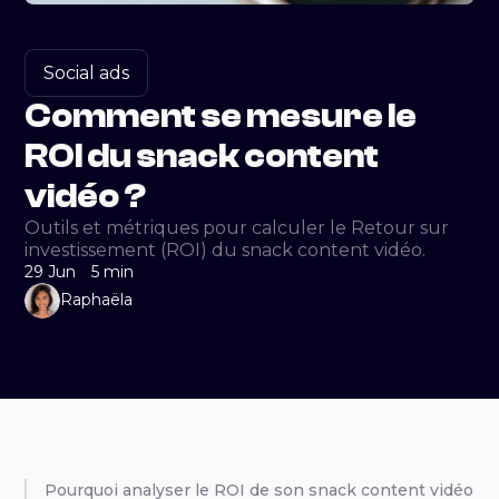
Social ads
Comment se mesure le
ROI du snack content
vidéo ?
Outils et métriques pour calculer le Retour sur
investissement (ROI) du snack content vidéo.
29 Jun
5 min
Raphaëla
‍Pourquoi analyser le ROI de son snack content vidéo