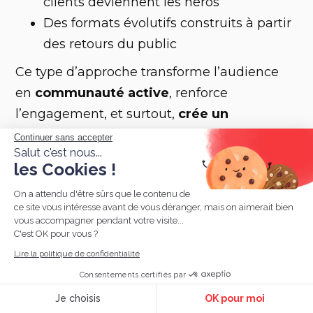
clients deviennent les héros
Des formats évolutifs construits à partir
des retours du public
Ce type d’approche transforme l’audience
en
communauté active
, renforce
l’engagement, et surtout,
crée un
sentiment d’appartenance fort
.
Continuer sans accepter
Salut c'est nous...
les Cookies !
On a attendu d'être sûrs que le contenu de
ce site vous intéresse avant de vous déranger, mais on aimerait bien
Comment construire
vous accompagner pendant votre visite...
C'est OK pour vous ?
une stratégie de brand
Lire la politique de confidentialité
content en 2025 ?
Consentements certifiés par
Je choisis
OK pour moi